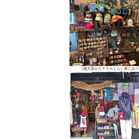
(越天楽から５０ｍくらい東にあ