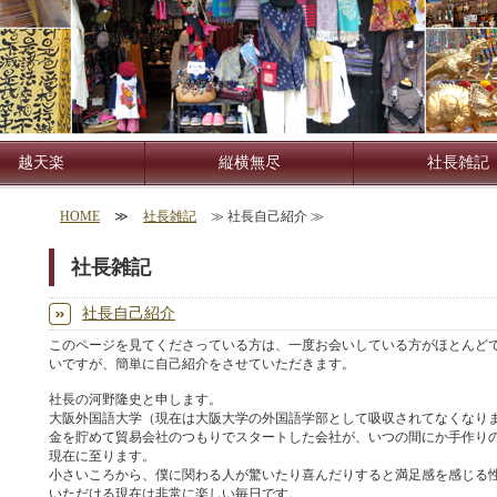
越天楽
縦横無尽
社長雑記
HOME
≫
社長雑記
≫ 社長自己紹介 ≫
社長雑記
社長自己紹介
このページを見てくださっている方は、一度お会いしている方がほとんど
いですが、簡単に自己紹介をさせていただきます。
社長の河野隆史と申します。
大阪外国語大学（現在は大阪大学の外国語学部として吸収されてなくなりま
金を貯めて貿易会社のつもりでスタートした会社が、いつの間にか手作り
現在に至ります。
小さいころから、僕に関わる人が驚いたり喜んだりすると満足感を感じる
いただける現在は非常に楽しい毎日です。