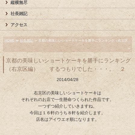
縦横無尽
社長雑記
アクセス
HOME
≫
社長雑記
≫ 京都の美味しいショートケーキを勝手にランキング（右京区...
≫
京都の美味しいショートケーキを勝手にランキング
（右京区編） するつもりでした・・・。 ２
2014/04/28
右京区の美味しいショートケーキは
それぞれのお店で一生懸命つくられた作品です。
一つずつ紹介していきますね。
今回は１６軒のうち８軒を紹介します。
店名はアイウエオ順になります。