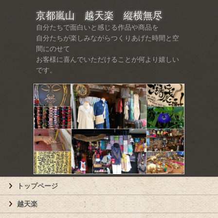
京都嵐山 越天楽 縦横無尽
自分たちで面白いと感じる作品や商品を
自分たちが楽しみながらつくりあげた時間と空
間にのせて
お客様に喜んでいただけることが何より嬉しい
です。
トップページ
越天楽