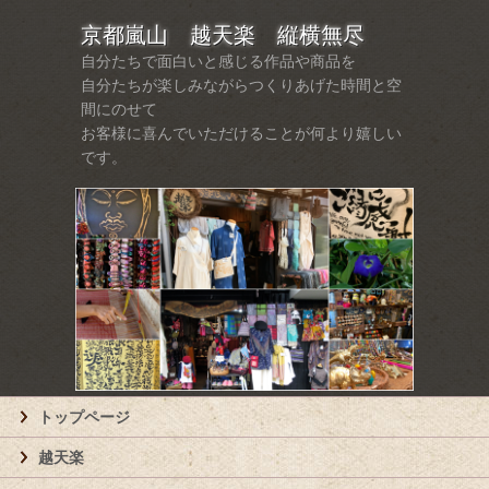
京都嵐山 越天楽 縦横無尽
自分たちで面白いと感じる作品や商品を
自分たちが楽しみながらつくりあげた時間と空
間にのせて
お客様に喜んでいただけることが何より嬉しい
です。
トップページ
越天楽