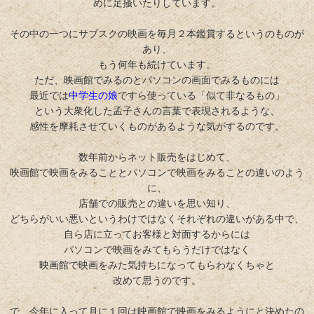
めに足掻いたりしています。
その中の一つにサブスクの映画を毎月２本鑑賞するというのものが
あり、
もう何年も続けています。
ただ、映画館でみるのとパソコンの画面でみるものには
最近では
中学生の娘
ですら使っている「似て非なるもの」
という大衆化した孟子さんの言葉で表現されるような、
感性を摩耗させていくものがあるような気がするのです。
数年前からネット販売をはじめて、
映画館で映画をみることとパソコンで映画をみることの違いのよう
に、
店舗での販売との違いを思い知り、
どちらがいい悪いというわけではなくそれぞれの違いがある中で、
自ら店に立ってお客様と対面するからには
パソコンで映画をみてもらうだけではなく
映画館で映画をみた気持ちになってもらわなくちゃと
改めて思うのです。
で、今年に入って月に１回は映画館で映画をみるようにと決めたの