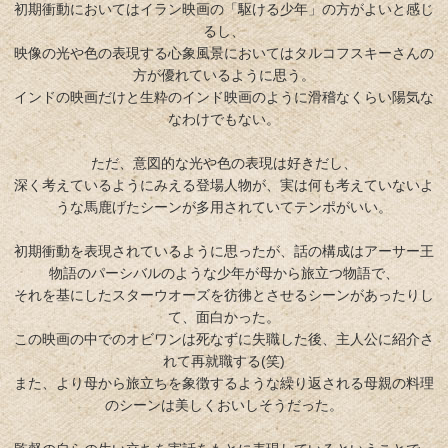
初期衝動においてはイラン映画の「駆ける少年」の方がよいと感じ
るし、
映像の光や色の表現する心象風景においてはタルコフスキーさんの
方が優れているように思う。
インドの映画だけと生粋のインド映画のように滑稽なくらい陽気な
なわけでもない。
ただ、意図的な光や色の表現は好きだし、
深く考えているようにみえる登場人物が、実は何も考えていないよ
うな馬鹿げたシーンが多用されていてテンポがいい。
初期衝動を表現されているように思ったが、話の構成はアーサー王
物語のパーシバルのような少年が母から旅立つ物語で、
それを基にしたスターウオーズを彷彿とさせるシーンがあったりし
て、面白かった。
この映画の中でのオビワンは死なずに失職した後、主人公に紹介さ
れて再就職する(笑)
また、より母から旅立ちを象徴するような繰り返される母親の料理
のシーンは美しくおいしそうだった。