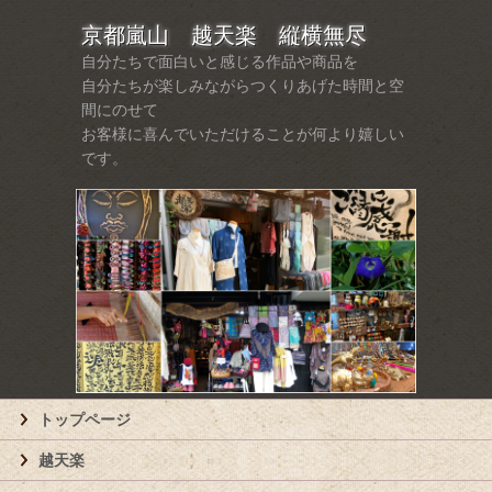
京都嵐山 越天楽 縦横無尽
自分たちで面白いと感じる作品や商品を
自分たちが楽しみながらつくりあげた時間と空
間にのせて
お客様に喜んでいただけることが何より嬉しい
です。
トップページ
越天楽