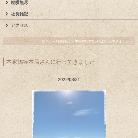
縦横無尽
社長雑記
アクセス
HOME
≫
社長雑記
≫ 本家鶴㐂本店さんに行ってきました ≫
本家鶴㐂本店さんに行ってきました
2022/08/31