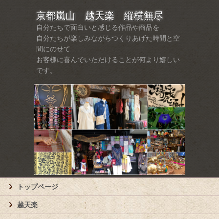
京都嵐山 越天楽 縦横無尽
自分たちで面白いと感じる作品や商品を
自分たちが楽しみながらつくりあげた時間と空
間にのせて
お客様に喜んでいただけることが何より嬉しい
です。
トップページ
越天楽