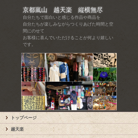
京都嵐山 越天楽 縦横無尽
自分たちで面白いと感じる作品や商品を
自分たちが楽しみながらつくりあげた時間と空
間にのせて
お客様に喜んでいただけることが何より嬉しい
です。
トップページ
越天楽