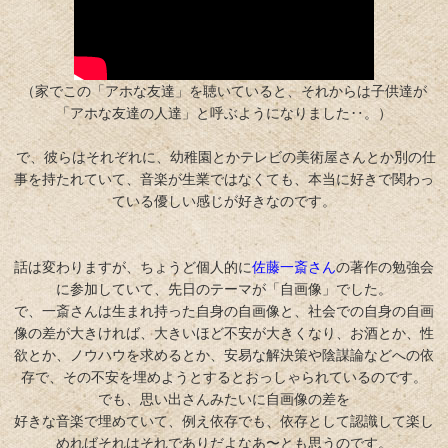
（家でこの「アホな友達」を聴いていると、それからは子供達が
「アホな友達の人達」と呼ぶようになりました‥。）
で、彼らはそれぞれに、幼稚園とかテレビの美術屋さんとか別の仕
事を持たれていて、音楽が生業ではなくても、本当に好きで関わっ
ている優しい感じが好きなのです。
話は変わりますが、ちょうど個人的に
佐藤一斎さん
の著作の勉強会
に参加していて、先日のテーマが「自画像」でした。
で、一斎さんは生まれ持った自身の自画像と、社会での自身の自画
像の差が大きければ、大きいほど不安が大きくなり、お酒とか、性
欲とか、ノウハウを求めるとか、安易な解決策や陰謀論などへの依
存で、その不安を埋めようとするとおっしゃられているのです。
でも、思い出さんみたいに自画像の差を
好きな音楽で埋めていて、例え依存でも、依存として認識して楽し
めればそれはそれでありだよなあ〜とも思うのです。